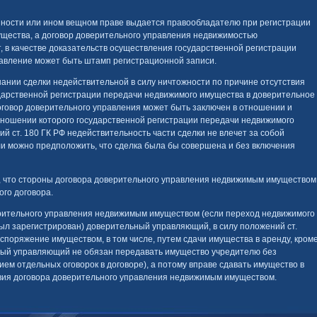
енности или ином вещном праве выдается правообладателю при регистрации
ущества, а договор доверительного управления недвижимостью
, в качестве доказательств осуществления государственной регистрации
авление может быть штамп регистрационной записи.
ании сделки недействительной в силу ничтожности по причине отсутствия
ударственной регистрации передачи недвижимого имущества в доверительное
оговор доверительного управления может быть заключен в отношении и
тношении которого государственной регистрации передачи недвижимого
ий ст. 180 ГК РФ недействительность части сделки не влечет за собой
ли можно предположить, что сделка была бы совершена и без включения
е, что стороны договора доверительного управления недвижимым имуществом
го договора.
рительного управления недвижимым имуществом (если переход недвижимого
ыл зарегистрирован) доверительный управляющий, в силу положений ст.
аспоряжение имуществом, в том числе, путем сдачи имущества в аренду, кром
льный управляющий не обязан передавать имущество учредителю без
ем отдельных оговорок в договоре), а потому вправе сдавать имущество в
вия договора доверительного управления недвижимым имуществом.