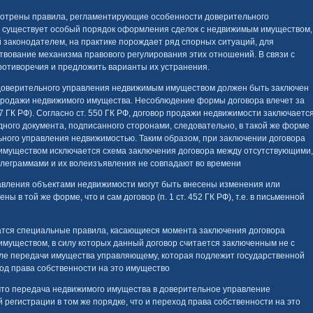
отрены правила, регламентирующие особенности доверительного
, существует особый порядок оформления сделок с недвижимым имуществом,
 законодателем, на практике порождает ряд спорных ситуаций, для
вование механизма правового регулирования этих отношений. В связи с
ротиворечия и предложить варианты их устранения.
р доверительного управления недвижимым имуществом должен быть заключен
продажи недвижимого имущества. Несоблюдение формы договора влечет за
17 ГК РФ). Согласно ст. 550 ГК РФ, договор продажи недвижимости заключаетс
ного документа, подписанного сторонами, следовательно, в такой же форме
ьного управления недвижимостью. Таким образом, при заключении договора
имуществом исключается схема заключения договора между отсутствующими,
елеграммами и их волеизъявления не совпадают во времени
равления объектами недвижимости могут быть внесены изменения или
 в той же форме, что и сам договор (п. 1 ст. 452 ГК РФ), т.е. в письменной
атся специальные правила, касающиеся момента заключения договора
муществом, в силу которых данный договор считается заключенным не с
сле передачи имущества управляющему, которая подлежит государственной
ход права собственности на это имущество
 что передача недвижимого имущества в доверительное управление
регистрации в том же порядке, что и переход права собственности на это