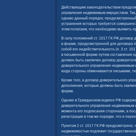
Действующим законодательством предусм
управления недвижимым имуществом. Так
однако данный порядок, предусмотренный
устранения которых требуется совершенст
этим полагаем, что необходимо выявить п
В силу положений ст. 1017 ГК РФ догово
в форме, предусмотренной для договора 
собой его недействительность (п. 3 ст. 10
в письменной форме путем составления од
должен быть заключен договор доверител
доверительного управления недвижимым 
когда стороны обмениваются письмами, т
Кроме того, в договор доверительного уп
дополнения, которые должны быть заключены
форме.
Однако в Гражданском кодексе РФ содерж
доверительного управления недвижимым и
момента его подписания сторонами, а по
регистрации в том же порядке, что и пере
Пунктом 2 ст. 1017 ГК РФ предусмотрено,
недвижимостью подлежит государственной 