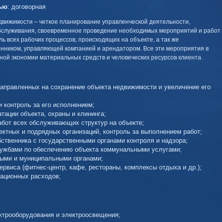
ью
: договорная
движимости – четкое планирование управленческой деятельности,
бслуживания, своевременное проведение необходимых мероприятий и работ
ль всех рабочих процессов, происходящих на объекте, а так же
нником, управляющей компанией и арендатором. Все эти мероприятия в
ной экономии материальных средств и человеческих ресурсов клиента.
направленных на сохранение объекта недвижимости и увеличение его
 контроль за его исполнением;
тации объекта, охраны и клининга;
абот всех обслуживающих структур на объекте;
ектных и подрядных организаций, контроль за выполнением работ;
ственника с государственными органами контроля и надзора;
лужбами по обеспечению объекта коммунальными услугами;
ными и муниципальными органами;
рвиса (фитнес-центр, кафе, рестораны, комплексы отдыха и др.);
ационных расходов;
ктрооборудования и электроосвещения;