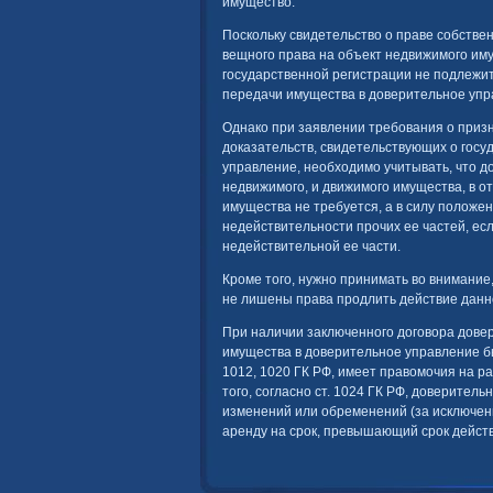
имущество.
Поскольку свидетельство о праве собств
вещного права на объект недвижимого им
государственной регистрации не подлежит
передачи имущества в доверительное упр
Однако при заявлении требования о призн
доказательств, свидетельствующих о гос
управление, необходимо учитывать, что д
недвижимого, и движимого имущества, в о
имущества не требуется, а в силу положен
недействительности прочих ее частей, ес
недействительной ее части.
Кроме того, нужно принимать во внимани
не лишены права продлить действие данно
При наличии заключенного договора дове
имущества в доверительное управление б
1012, 1020 ГК РФ, имеет правомочия на р
того, согласно ст. 1024 ГК РФ, доверите
изменений или обременений (за исключени
аренду на срок, превышающий срок дейст