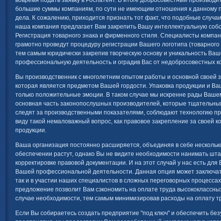
вовремя подать заявку в Роспатент. В итоге добросовестный производ
большие суммы компаниям, по сути не имеющим отношения к данному про
дела. К сожалению, приходится признать тот факт, что подобные случаи
наша компания предлагает Вам закрепить Вашу интеллектуальную собс
Регистрация товарного знака и фирменного стиля. Специалисты компа
грамотно проведут процедуру регистрации Вашего логотипа (товарного 
тем самым юридически закрепив творческую основу и уникальность Ва
профессиональную деятельность и оградив Вас от недобросовестных к
Вы производственник с многолетним опытом работы и основной своей з
которая является предметом Вашей гордости. Упаковка продукции и В
только положительные эмоции. В таком случае мы искренне рады Вашем
основная часть законопослушных производителей, которые тщательным
следят за производственными показателями, соблюдают технологию прои
виду такой немаловажный вопрос, как правовое закрепление за своей к
продукции.
Ваша организация постоянно расширяется, объединяя в себе нескольк
обеспечении растут, однако Вы не видите необходимости нанимать шта
корректировке правовой документации. И на этот случай у нас есть дл
Вашей профессиональной деятельности. Данная опция может заключатьс
так и в участии наших специалистов в сложных переговорных процесса
предложение позволит Вам сэкономить на оплате труда высококлассных
случае необходимости, тем самым минимизировав расходы на оплату т
Если Вы собираетесь создать предприятие "под ключ" и обеспечить без