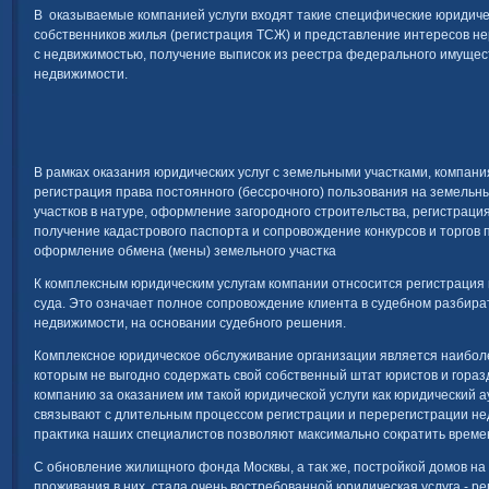
В оказываемые компанией услуги входят такие специфические юридичес
собственников жилья (регистрация ТСЖ) и представление интересов н
с недвижимостью, получение выписок из реестра федерального имущест
недвижимости.
В рамках оказания юридических услуг с земельными участками, компани
регистрация права постоянного (бессрочного) пользования на земельн
участков в натуре, оформление загородного строительства, регистрация
получение кадастрового паспорта и сопровождение конкурсов и торгов 
оформление обмена (мены) земельного участка
К комплексным юридическим услугам компании отнсосится регистрация
суда. Это означает полное сопровождение клиента в судебном разбира
недвижимости, на основании судебного решения.
Комплексное юридическое обслуживание организации является наибол
которым не выгодно содержать свой собственный штат юристов и гораз
компанию за оказанием им такой юридической услуги как юридический 
связывают с длительным процессом регистрации и перерегистрации нед
практика наших специалистов позволяют максимально сократить врем
С обновление жилищного фонда Москвы, а так же, постройкой домов на
проживания в них, стала очень востребованной юридическая услуга - р