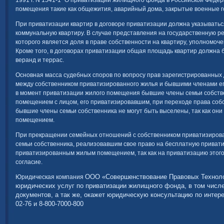
1991 г. N 1541-1 "О приватизации жилищного фонда в Российской Феде
помещения такие как общежития, аварийный дома, закрытые военные г
При приватизации квартир в договоре приватизации должна указываться
коммунальную квартиру. В случае представления на государственную р
которого является доля в праве собственности на квартиру, уполномоче
Кроме того, в договорах приватизации общая площадь квартир должна б
веранд и террас.
Основная масса судебных споров по вопросу прав зарегистрированных
между собственником приватизированного жилья и бывшими членами его
в момент приватизации жилого помещения бывшие члены семьи собств
помещением с лицом, его приватизировавшим, при переходе права соб
бывшие члены семьи собственника не могут быть выселены, так как о
помещением.
При прекращении семейных отношений с собственником приватизиров
семьи собственника, реализовавшим свое право на бесплатную приват
приватизированным жилым помещением, так как на приватизацию этог
согласие.
ООО «Совершенствование Правовых Техноло
Юридическая компания
юридических услуг по приватизации жилищного фонда, в том числе
документов, а так же, окажет юридическую консультацию по интер
02-76 и 8-800-7000-800