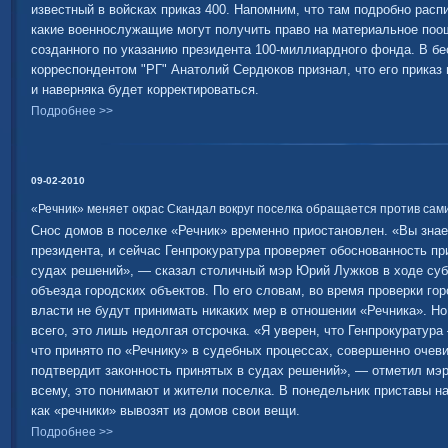
известный в войсках приказ 400. Напомним, что там подробно расп
какие военнослужащие могут получить право на материальное поо
созданного по указанию президента 100-миллиардного фонда. В бе
корреспондентом "РГ" Анатолий Сердюков признал, что его приказ
и наверняка будет корректироваться.
Подробнее >>
09-02-2010
«Речник» меняет окрас Скандал вокруг поселка обращается против сам
Снос домов в поселке «Речник» временно приостановлен. «Вы зна
президента, и сейчас Генпрокуратура проверяет обоснованность пр
судах решений», — сказал столичный мэр Юрий Лужков в ходе суб
объезда городских объектов. По его словам, во время проверки го
власти не будут принимать никаких мер в отношении «Речника». Но
всего, это лишь недолгая отсрочка. «Я уверен, что Генпрокуратура
что принято по «Речнику» в судебных процессах, совершенно очев
подтвердит законность принятых в судах решений», — отметил мэр
всему, это понимают и жители поселка. В понедельник приставы н
как «речники» вывозят из домов свои вещи.
Подробнее >>