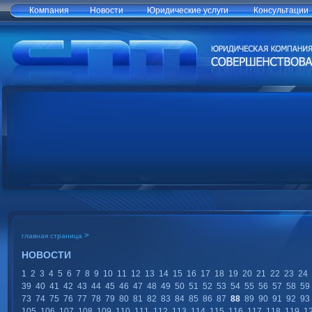
Компания
Новости
Юридические услуги
Консультации
>
главная страница
НОВОСТИ
1
2
3
4
5
6
7
8
9
10
11
12
13
14
15
16
17
18
19
20
21
22
23
24
39
40
41
42
43
44
45
46
47
48
49
50
51
52
53
54
55
56
57
58
59
73
74
75
76
77
78
79
80
81
82
83
84
85
86
87
88
89
90
91
92
93
105
106
107
108
109
110
111
112
113
114
115
116
117
118
119
1