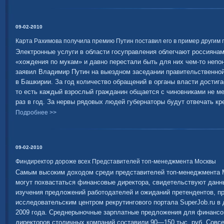
09-02-2010
Карта Рахимова получила премию Путин поставил его в пример другим
Электронные услуги в области госуправления облегчают россияна
«хождения по мукам» и давно перестали быть для них чем-то непо
заявил Владимир Путин на выездном заседании правительственно
в Башкирии. За год количество обращений в органы власти достига
то есть каждый взрослый гражданин общается с чиновниками не м
раз в год. За нервы рядовых людей губернаторы будут отвечать кр
Подробнее >>
09-02-2010
Финдиректор дороже всех Представителей топ-менеджмента Москвы
Самым высоким доходом среди представителей топ-менеджмента
могут похвастаться финансовые директора, свидетельствуют данн
изучения предложений работодателей и ожиданий претендентов, п
исследовательским центром рекрутингового портала SuperJob.ru в 
2009 года. Среднерыночные зарплатные предложения для финанс
директоров столичных компаний составили 90—150 тыс. руб. Совс