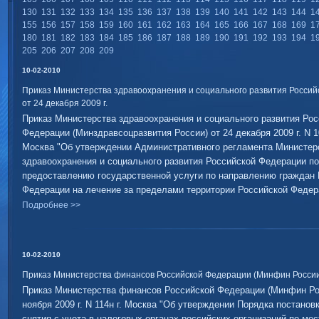
130
131
132
133
134
135
136
137
138
139
140
141
142
143
144
1
155
156
157
158
159
160
161
162
163
164
165
166
167
168
169
1
180
181
182
183
184
185
186
187
188
189
190
191
192
193
194
1
205
206
207
208
209
10-02-2010
Приказ Министерства здравоохранения и социального развития Россий
от 24 декабря 2009 г.
Приказ Министерства здравоохранения и социального развития Рос
Федерации (Минздравсоцразвития России) от 24 декабря 2009 г. N 10
Москва "Об утверждении Административного регламента Министер
здравоохранения и социального развития Российской Федерации по
предоставлению государственной услуги по направлению граждан 
Федерации на лечение за пределами территории Российской Федер
Подробнее >>
10-02-2010
Приказ Министерства финансов Российской Федерации (Минфин России) 
Приказ Министерства финансов Российской Федерации (Минфин Рос
ноября 2009 г. N 114н г. Москва "Об утверждении Порядка постановк
снятия с учета в налоговых органах российских организаций по мес