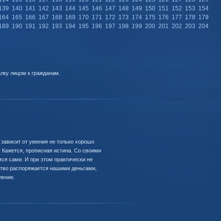
139
140
141
142
143
144
145
146
147
148
149
150
151
152
153
154
164
165
166
167
168
169
170
171
172
173
174
175
176
177
178
179
189
190
191
192
193
194
195
196
197
198
199
200
201
202
203
204
лку лицом к гражданам.
 зависит от умения не только хорошо
. Кажется, прописная истина. Со своими
я сами. И при этом практически не
ство распоряжается нашими деньгами,
ление.