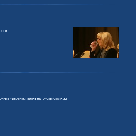
роров
онные чиновники валят на головы своих же