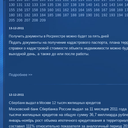
130
131
132
133
134
135
136
137
138
139
140
141
142
143
144
1
155
156
157
158
159
160
161
162
163
164
165
166
167
168
169
1
180
181
182
183
184
185
186
187
188
189
190
191
192
193
194
1
205
206
207
208
209
13-12-2011
Получить документы в Росреестре можно будет за пять дней
Подать документы на получение кадастрового паспорта, плана тер
справки о кадастровой стоимости объекта недвижимости можно буд
выходной день, а также до или после работы.
Подробнее >>
12-12-2011
Сбербанк выдал в Москве 12 тысяч жилищных кредитов
Московский банк Сбербанка России выдал за 11 месяцев 2011 года 
тысячи жилищных кредитов на общую сумму 36,7 миллиарда рубле
январь-ноябрь рост объема ипотечного кредитования в территориа
составил 111% относительно показателя за аналогичный период 201