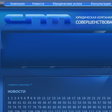
Компания
Новости
Юридические услуги
Консультации
>
главная страница
НОВОСТИ
1
2
3
4
5
6
7
8
9
10
11
12
13
14
15
16
17
18
19
20
21
22
23
24
39
40
41
42
43
44
45
46
47
48
49
50
51
52
53
54
55
56
57
58
59
73
74
75
76
77
78
79
80
81
82
83
84
85
86
87
88
89
90
91
92
93
105
106
107
108
109
110
111
112
113
114
115
116
117
118
119
1