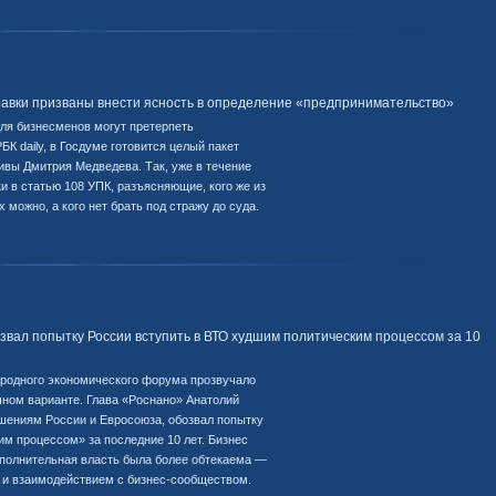
авки призваны внести ясность в определение «предпринимательство»
для бизнесменов могут претерпеть
К daily, в Госдуме готовится целый пакет
ивы Дмитрия Медведева. Так, уже в течение
 в статью 108 УПК, разъясняющие, кого же из
можно, а кого нет брать под стражу до суда.
звал попытку России вступить в ВТО худшим политическим процессом за 10
ародного экономического форума прозвучало
чном варианте. Глава «Роснано» Анатолий
шениям России и Евросоюза, обозвал попытку
м процессом» за последние 10 лет. Бизнес
Исполнительная власть была более обтекаема —
 и взаимодействием с бизнес-сообществом.