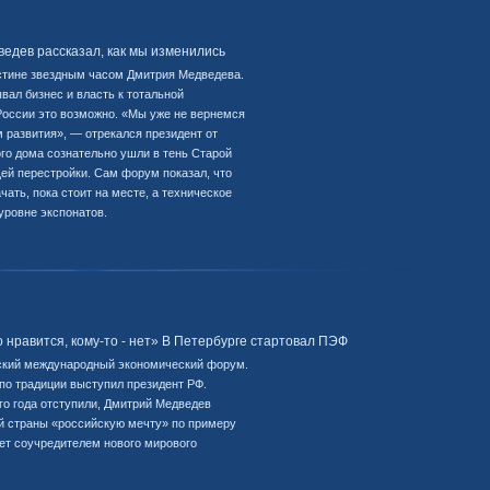
дев рассказал, как мы изменились
стине звездным часом Дмитрия Медведева.
вал бизнес и власть к тотальной
России это возможно. «Мы уже не вернемся
 развития», — отрекался президент от
го дома сознательно ушли в тень Старой
ей перестройки. Сам форум показал, что
чать, пока стоит на месте, а техническое
уровне экспонатов.
то нравится, кому-то - нет» В Петербурге стартовал ПЭФ
ский международный экономический форум.
по традиции выступил президент РФ.
го года отступили, Дмитрий Медведев
ей страны «российскую мечту» по примеру
дет соучредителем нового мирового