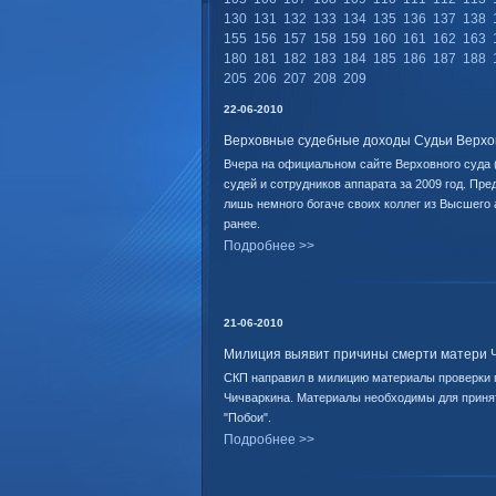
130
131
132
133
134
135
136
137
138
155
156
157
158
159
160
161
162
163
180
181
182
183
184
185
186
187
188
205
206
207
208
209
22-06-2010
Верховные судебные доходы Cудьи Верховн
Вчера на официальном сайте Верховного суда 
судей и сотрудников аппарата за 2009 год. Пре
лишь немного богаче своих коллег из Высшего
ранее.
Подробнее >>
21-06-2010
Милиция выявит причины смерти матери 
СКП направил в милицию материалы проверки 
Чичваркина. Материалы необходимы для принят
"Побои".
Подробнее >>