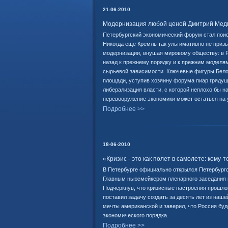
21-06-2010
Модернизация любой ценой Дмитрий Медве
Петербургский экономический форум стал пои
Никогда еще Кремль так ультимативно не призы
модернизации, внушая мировому обществу: в 
назад к прежнему порядку и к прежним моделям
сырьевой зависимости. Ключевые фигуры Бело
площади, уступив хозяину форума пиар грядущ
либерализация власти, с которой неплохо бы на
перевооружение экономики может остаться на 
Подробнее >>
18-06-2010
«Кризис - это как полет в самолете: кому-
В Петербурге официально открылся Петербург
Главным ньюсмейкером пленарного заседания 
Подчеркнув, что кризисные настроения прошло
поставил задачу создать за десять лет из наш
мечты американской и заверил, что Россия бу
экономического порядка.
Подробнее >>