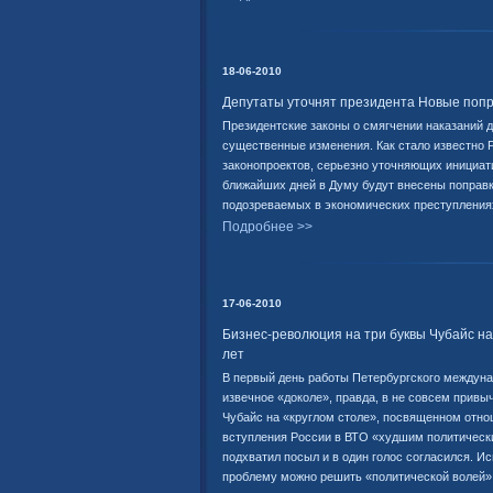
18-06-2010
Депутаты уточнят президента Новые попр
Президентские законы о смягчении наказаний 
существенные изменения. Как стало известно РБ
законопроектов, серьезно уточняющих инициат
ближайших дней в Думу будут внесены поправки
подозреваемых в экономиче­ских преступлениях 
Подробнее >>
17-06-2010
Бизнес-революция на три буквы Чубайс на
лет
В первый день работы Петербургского междун
извечное «доколе», правда, в не совсем привы
Чубайс на «круглом столе», посвященном отно
вступления России в ВТО «худшим политически
подхватил посыл и в один голос согласился. 
проблему можно решить «политической волей»