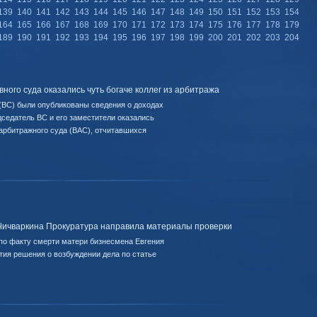
139
140
141
142
143
144
145
146
147
148
149
150
151
152
153
154
164
165
166
167
168
169
170
171
172
173
174
175
176
177
178
179
189
190
191
192
193
194
195
196
197
198
199
200
201
202
203
204
ого суда оказались чуть богаче коллег из арбитража
(ВС) были опубликованы сведения о доходах
дседатель ВС и его заместители оказались
 арбитражного суда (ВАС), отчитавшихся
Чичваркина Прокуратура направила материалы проверки
по факту смерти матери бизнесмена Евгения
ия решения о возбуждении дела по статье