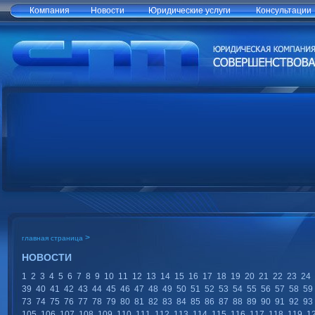
Компания
Новости
Юридические услуги
Консультации
>
главная страница
НОВОСТИ
1
2
3
4
5
6
7
8
9
10
11
12
13
14
15
16
17
18
19
20
21
22
23
24
39
40
41
42
43
44
45
46
47
48
49
50
51
52
53
54
55
56
57
58
59
73
74
75
76
77
78
79
80
81
82
83
84
85
86
87
88
89
90
91
92
93
105
106
107
108
109
110
111
112
113
114
115
116
117
118
119
1