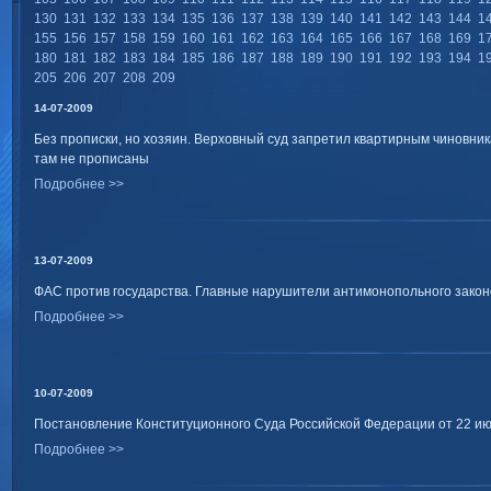
130
131
132
133
134
135
136
137
138
139
140
141
142
143
144
1
155
156
157
158
159
160
161
162
163
164
165
166
167
168
169
1
180
181
182
183
184
185
186
187
188
189
190
191
192
193
194
1
205
206
207
208
209
14-07-2009
Без прописки, но хозяин. Верховный суд запретил квартирным чиновник
там не прописаны
Подробнее >>
13-07-2009
ФАС против государства. Главные нарушители антимонопольного зако
Подробнее >>
10-07-2009
Постановление Конституционного Суда Российской Федерации от 22 июн
Подробнее >>