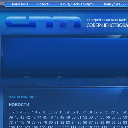
Компания
Новости
Юридические услуги
Консультации
>
главная страница
НОВОСТИ
1
2
3
4
5
6
7
8
9
10
11
12
13
14
15
16
17
18
19
20
21
22
23
24
39
40
41
42
43
44
45
46
47
48
49
50
51
52
53
54
55
56
57
58
59
73
74
75
76
77
78
79
80
81
82
83
84
85
86
87
88
89
90
91
92
93
105
106
107
108
109
110
111
112
113
114
115
116
117
118
119
1