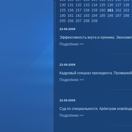
130
131
132
133
134
135
136
137
138
155
156
157
158
159
160
161
162
163
180
181
182
183
184
185
186
187
188
205
206
207
208
209
22-09-2009
Эффективность кнута и пряника. Экономи
Подробнее >>
22-09-2009
Кадровый спецназ президента. Проверкой
Подробнее >>
22-09-2009
Суд по специальности. Арбитраж освободи
Подробнее >>