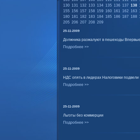
130
131
132
133
134
135
136
137
138
155
156
157
158
159
160
161
162
163
180
181
182
183
184
185
186
187
188
205
206
207
208
209
25-11-2009
Должника разжалуют в пешеходы Впервые
Подробнее >>
25-11-2009
НДС опять в лидерах Налоговики подвели 
Подробнее >>
25-11-2009
Льготы без коммерции
Подробнее >>