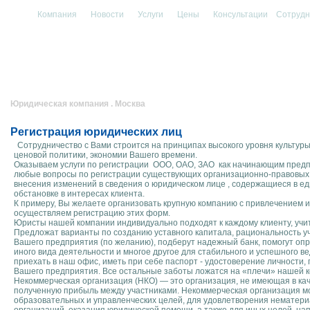
Компания
Новости
Услуги
Цены
Консультации
Сотрудн
Юридическая компания . Москва
Регистрация юридических лиц
Сотрудничество с Вами строится на принципах высокого уровня культур
ценовой политики, экономии Вашего времени.
Оказываем услуги по регистрации ООО, ОАО, ЗАО как начинающим пред
любые вопросы по регистрации существующих организационно-правовых ф
внесения изменений в сведения о юридическом лице , содержащиеся в ед
обстановке в интересах клиента.
К примеру, Вы желаете организовать крупную компанию с привлечением 
осуществляем регистрацию этих форм.
Юристы нашей компании индивидуально подходят к каждому клиенту, учи
Предложат варианты по созданию уставного капитала, рациональность 
Вашего предприятия (по желанию), подберут надежный банк, помогут оп
иного вида деятельности и многое другое для стабильного и успешного
приехать в наш офис, иметь при себе паспорт - удостоверение личности,
Вашего предприятия. Все остальные заботы ложатся на «плечи» нашей 
Некоммерческая организация (НКО) — это организация, не имеющая в ка
полученную прибыль между участниками. Некоммерческая организация мо
образовательных и управленческих целей, для удовлетворения нематери