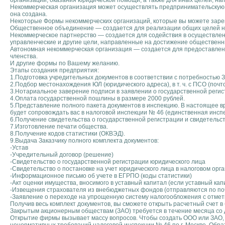
организаций, оказания юридической помощи, а также для иных целей, на
Некоммерческая организация может осуществлять предпринимательскую д
она создана.
Некоторые Формы некоммерческих организаций, которые вы можете заре
Общественное объединение — создается для реализации общих целей н
Некоммерческое партнерство — создается для содействия в осуществле
управленческие и другие цели, направленные на достижение общественных
Автономная некоммерческая организация — создается для предоставлени
членства.
И другие формы по Вашему желанию.
Этапы создания предприятия:
1.Подготовка учредительных документов в соответствии с потребностью З
2.Подбор местонахождения ЮЛ (юридического адреса), в т. ч. с ПСО (поч
3.Нотариальное заверение подписи в заявлении о государственной регис
4.Оплата государственной пошлины в размере 2000 рублей.
5.Представление полного пакета документов в инспекцию. В настоящее в
будет сопровождать вас в налоговой инспекции № 46 (единственная инсп
6.Получение свидетельства о государственной регистрации и свидетельств
7.Изготовление печати общества.
8.Получение кодов статистики (ОКВЭД).
9.Выдача Заказчику полного комплекта документов:
-Устав
-Учредительный договор (решение)
-Свидетельство о государственной регистрации юридического лица
-Свидетельство о постановке на учет юридического лица в налоговом орг
-Информационное письмо об учете в ЕГРПО (коды статистики)
-Акт оценки имущества, вносимого в уставный капитал (если уставный к
-Извещения страхователя из внебюджетных фондов (отправляются по поч
-Заявление о переходе на упрощенную систему налогообложения с отмет
Получив весь комплект документов, вы сможете открыть расчетный счет в 
Закрытым акционерным обществам (ЗАО) требуется в течение месяца со 
Открытие фирмы вызывает массу вопросов. Чтобы создать ООО или ЗАО, 