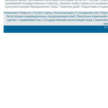
ненормативных требований налоговой инспекции № 46 по г. Москве. Обрат
требований государственных структур, банков и инвесторов в установлен
Срок регистрации Юридического лица 7 рабочих дней. Подготовка и подп
Компания
| Новости |
Услуги |
Цены
| Консультации
| Сотрудничество |
Парт
Регистрация индивидуальных предпринимателей |
Внесение изменений 
сделок с недвижимостью |
Государственная регистрация прав |
Заключени
юри
© 